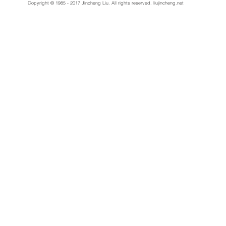
Copyright © 1985 - 2017 Jincheng Liu. All rights reserved.
liujincheng.net